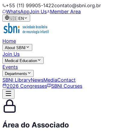
+55 (11) 99905-1422
contato@sbni.org.br
WhatsApp
Join Us
Member Area
🇺🇸
EN
Home
About SBNI
Join Us
Medical Education
Events
Departments
SBNI Library
News
Media
Contact
2026 Congresses
SBNI Courses
Área do Associado