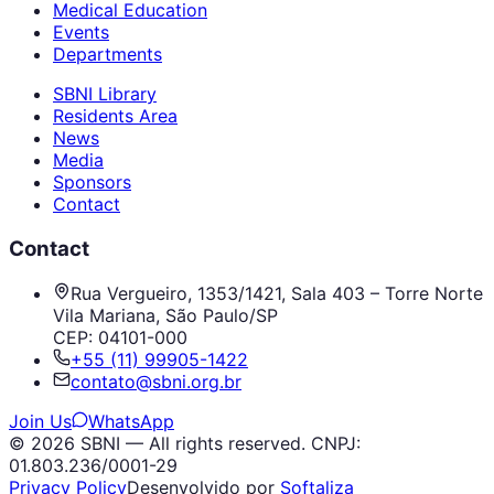
Medical Education
Events
Departments
SBNI Library
Residents Area
News
Media
Sponsors
Contact
Contact
Rua Vergueiro, 1353/1421, Sala 403 – Torre Norte
Vila Mariana, São Paulo/SP
CEP: 04101-000
+55 (11) 99905-1422
contato@sbni.org.br
Join Us
WhatsApp
© 2026 SBNI — All rights reserved.
CNPJ:
01.803.236/0001-29
Privacy Policy
Desenvolvido por
Softaliza