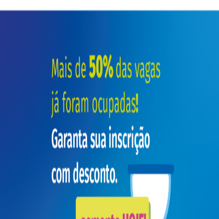
Evento especializado nos mais recentes avanços em
TEA, TDAH e outros transtornos do
neurodesenvolvimento na infância.
Congresso
Inscrições Abertas
Congresso de Transtornos do
Neurodesenvolvimento SBNI 2026
21 e 22 de agosto de 2026
Hotel Wyndham
Ibirapuera, São Paulo/SP
Congresso dedicado ao TEA, TDAH e outros transtornos
do neurodesenvolvimento, com mais de 50% das vagas
já preenchidas.
Inscreva-se
SBNI represents, trains, connects and advocates for