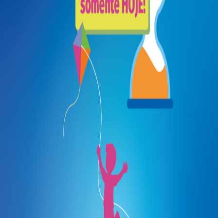
Pediatric Neurology in Brazil.
Parceria Internacional
ICNA — International Child Neurology Association
Quick Links
Home
About SBNI
Join Us
Medical Education
Events
Departments
SBNI Library
Residents Area
News
Media
Sponsors
Contact