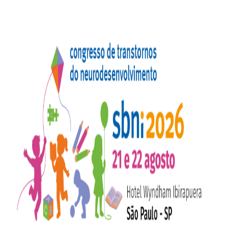
+55 (11) 99905-1422
contato@sbni.org.br
WhatsApp
Join Us
Member Area
🇺🇸
EN
Home
About SBNI
Join Us
Medical Education
Events
Departments
SBNI Library
News
Media
Contact
2026 Congresses
SBNI Courses
Congresso de Transtornos do
Neurodesenvolvimento