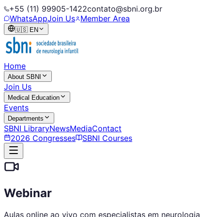
+55 (11) 99905-1422
contato@sbni.org.br
WhatsApp
Join Us
Member Area
🇺🇸
EN
Home
About SBNI
Join Us
Medical Education
Events
Departments
SBNI Library
News
Media
Contact
2026 Congresses
SBNI Courses
Webinar
Aulas online ao vivo com especialistas em neurologia